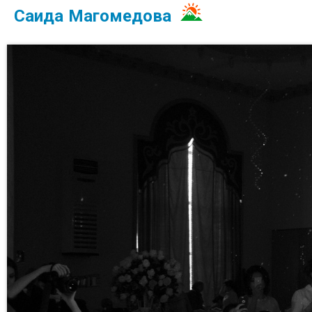
Саида Магомедова